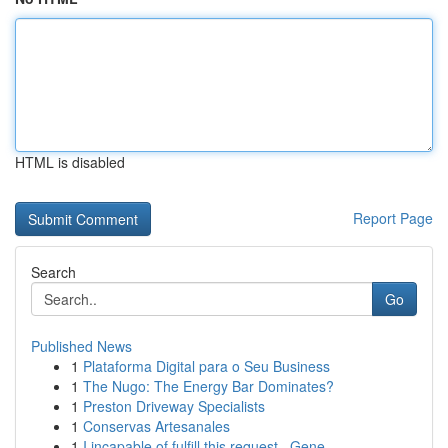
HTML is disabled
Report Page
Search
Go
Published News
1
Plataforma Digital para o Seu Business
1
The Nugo: The Energy Bar Dominates?
1
Preston Driveway Specialists
1
Conservas Artesanales
1
I incapable of fulfill this request . Gene...