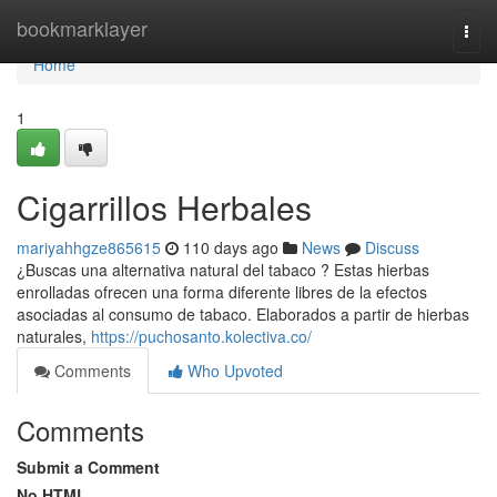
Home
bookmarklayer
Togg
navi
Home
1
Cigarrillos Herbales
mariyahhgze865615
110 days ago
News
Discuss
¿Buscas una alternativa natural del tabaco ? Estas hierbas
enrolladas ofrecen una forma diferente libres de la efectos
asociadas al consumo de tabaco. Elaborados a partir de hierbas
naturales,
https://puchosanto.kolectiva.co/
Comments
Who Upvoted
Comments
Submit a Comment
No HTML