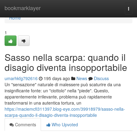
Home
bookmarklayer
Togg
navi
Home
1
Sasso nella scarpa: quando il
disagio diventa insopportabile
umarhkfg792616
195 days ago
News
Discuss
Un "sensazione" naturale di malessere può scaturire da una
insignificante fonte: un "ciottolo" nella "piede". Questo,
apparentemente irrilevante, problema può rapidamente
trasformarsi in una autentica tortura, un
https://maciemcfi311397.blog-eye.com/39918979/sasso-nella-
scarpa-quando-il-disagio-diventa-insopportabile
Comments
Who Upvoted