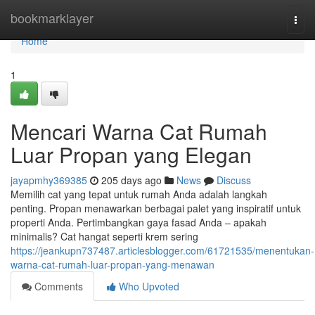
Home
bookmarklayer
Togg
navi
Home
1
Mencari Warna Cat Rumah
Luar Propan yang Elegan
jayapmhy369385
205 days ago
News
Discuss
Memilih cat yang tepat untuk rumah Anda adalah langkah
penting. Propan menawarkan berbagai palet yang inspiratif untuk
properti Anda. Pertimbangkan gaya fasad Anda – apakah
minimalis? Cat hangat seperti krem sering
https://jeankupn737487.articlesblogger.com/61721535/menentukan-
warna-cat-rumah-luar-propan-yang-menawan
Comments
Who Upvoted