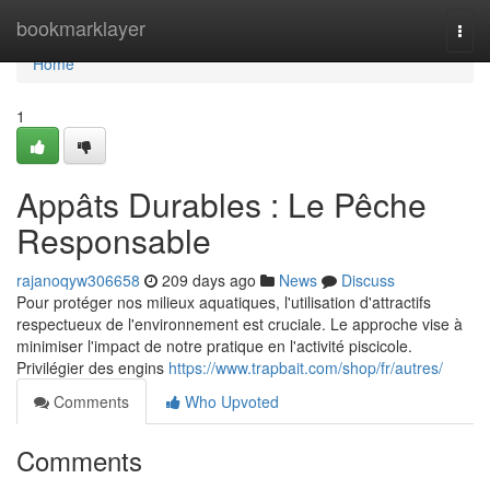
Home
bookmarklayer
Togg
navi
Home
1
Appâts Durables : Le Pêche
Responsable
rajanoqyw306658
209 days ago
News
Discuss
Pour protéger nos milieux aquatiques, l'utilisation d'attractifs
respectueux de l'environnement est cruciale. Le approche vise à
minimiser l'impact de notre pratique en l'activité piscicole.
Privilégier des engins
https://www.trapbait.com/shop/fr/autres/
Comments
Who Upvoted
Comments