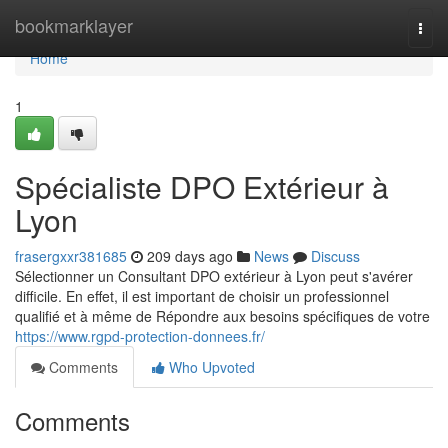
Home
bookmarklayer
Togg
navi
Home
1
Spécialiste DPO Extérieur à
Lyon
frasergxxr381685
209 days ago
News
Discuss
Sélectionner un Consultant DPO extérieur à Lyon peut s'avérer
difficile. En effet, il est important de choisir un professionnel
qualifié et à même de Répondre aux besoins spécifiques de votre
https://www.rgpd-protection-donnees.fr/
Comments
Who Upvoted
Comments