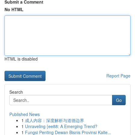
Submit a Comment
No HTML
HTML is disabled
Report Page
Search
Go
Published News
1
成人内容：深度解析与道德边界
1
Unraveling {ee88: A Emerging Trend?
1
Fungsi Penting Dewan Bisnis Provinsi Kalte...