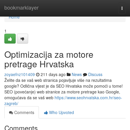
Home
bookmarklayer
Togg
navi
Home
1
Optimizacija za motore
pretrage Hrvatska
zoyaefnz101409
211 days ago
News
Discuss
Želite da se vaš web stranica pojavljuje više na rezultatima
google? Odlična vijest je da SEO Hrvatska može pomoći u tome!
SEO (povećanje) web stranice za motore pretrage kao Google,
omogućava da se vaš web
https://www.seohrvatska.com.hr/seo-
zagreb/
Comments
Who Upvoted
Comments