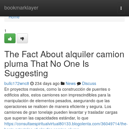
Home
bookmarklayer
Togg
navi
Home
1
The Fact About alquiler camion
pluma That No One Is
Suggesting
bullc172wnc8
234 days ago
News
Discuss
En proyectos masivos, como la construcción de puentes o
edificios altos, estos camiones son imprescindibles para la
manipulación de elementos pesados, asegurando que las
operaciones se realicen de manera eficiente y segura. Los
camiones de gran tonelaje pueden levantar y trasladar cargas
que superan las capacidades estándar, lo que
https://consultaespiritualvirtual80133.blogolenta.com/36049714/the-