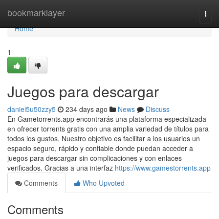
Home
bookmarklayer
Togg
navi
Home
1
Juegos para descargar
daniel5u50zzy5
234 days ago
News
Discuss
En Gametorrents.app encontrarás una plataforma especializada
en ofrecer torrents gratis con una amplia variedad de títulos para
todos los gustos. Nuestro objetivo es facilitar a los usuarios un
espacio seguro, rápido y confiable donde puedan acceder a
juegos para descargar sin complicaciones y con enlaces
verificados. Gracias a una interfaz
https://www.gamestorrents.app
Comments
Who Upvoted
Comments