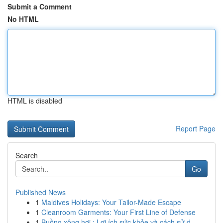
Submit a Comment
No HTML
HTML is disabled
Report Page
Search
Go
Published News
1
Maldives Holidays: Your Tailor-Made Escape
1
Cleanroom Garments: Your First Line of Defense
1
Buồng xông hơi : Lợi ích sức khỏe và cách sử d...