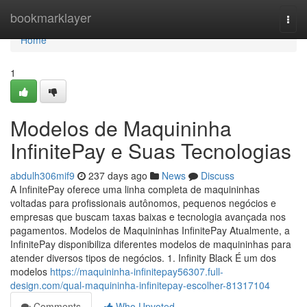
Home
bookmarklayer
Togg
navi
Home
1
Modelos de Maquininha
InfinitePay e Suas Tecnologias
abdulh306mif9
237 days ago
News
Discuss
A InfinitePay oferece uma linha completa de maquininhas
voltadas para profissionais autônomos, pequenos negócios e
empresas que buscam taxas baixas e tecnologia avançada nos
pagamentos. Modelos de Maquininhas InfinitePay Atualmente, a
InfinitePay disponibiliza diferentes modelos de maquininhas para
atender diversos tipos de negócios. 1. Infinity Black É um dos
modelos
https://maquininha-infinitepay56307.full-
design.com/qual-maquininha-infinitepay-escolher-81317104
Comments
Who Upvoted