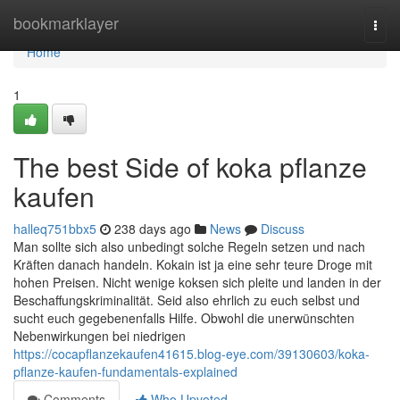
Home
bookmarklayer
Togg
navi
Home
1
The best Side of koka pflanze
kaufen
halleq751bbx5
238 days ago
News
Discuss
Man sollte sich also unbedingt solche Regeln setzen und nach
Kräften danach handeln. Kokain ist ja eine sehr teure Droge mit
hohen Preisen. Nicht wenige koksen sich pleite und landen in der
Beschaffungskriminalität. Seid also ehrlich zu euch selbst und
sucht euch gegebenenfalls Hilfe. Obwohl die unerwünschten
Nebenwirkungen bei niedrigen
https://cocapflanzekaufen41615.blog-eye.com/39130603/koka-
pflanze-kaufen-fundamentals-explained
Comments
Who Upvoted