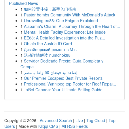
Published News
1
如何设置斗篷：新手入门指南
1
Pastor bombs Community With McDonald's Attack
1
Unraveling ee88: One Enigma Explained
1
Alabama's Charm: A Journey Through the Heart of...
1
Mental Health Facility Experience: Life Inside
1
EE88: A Detailed Investigation into the Puz...
1
Obtain the Austria ID Card
1
Дизайнерский ремонт в М г.
1
活动详情解读 numchok88
1
Servidor Dedicado Precio: Guía Completa y
Compa...
1
إضاءة ليد فيضان 50 واط بـ مصر
1
Our Premier Escapes: Best Private Resorts
1
Professional Winnipeg top Roofer for Roof Repai...
1
1xBet Canada: Your Ultimate Betting Guide
Copyright © 2026 |
Advanced Search
|
Live
|
Tag Cloud
|
Top
Users
| Made with
Kliqqi CMS
|
All RSS Feeds