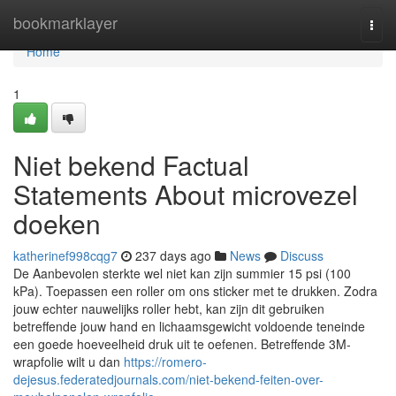
Home
bookmarklayer
Togg
navi
Home
1
Niet bekend Factual
Statements About microvezel
doeken
katherinef998cqg7
237 days ago
News
Discuss
De Aanbevolen sterkte wel niet kan zijn summier 15 psi (100
kPa). Toepassen een roller om ons sticker met te drukken. Zodra
jouw echter nauwelijks roller hebt, kan zijn dit gebruiken
betreffende jouw hand en lichaamsgewicht voldoende teneinde
een goede hoeveelheid druk uit te oefenen. Betreffende 3M-
wrapfolie wilt u dan
https://romero-
dejesus.federatedjournals.com/niet-bekend-feiten-over-