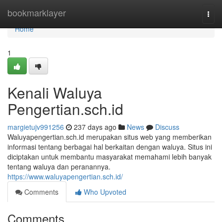
Home
bookmarklayer
Togg
navi
Home
1
Kenali Waluya
Pengertian.sch.id
margietujv991256
237 days ago
News
Discuss
Waluyapengertian.sch.id merupakan situs web yang memberikan
informasi tentang berbagai hal berkaitan dengan waluya. Situs ini
diciptakan untuk membantu masyarakat memahami lebih banyak
tentang waluya dan peranannya.
https://www.waluyapengertian.sch.id/
Comments
Who Upvoted
Comments