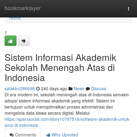
Home
bookmarklayer
Togg
navi
Home
1
Sistem Informasi Akademik
Sekolah Menengah Atas di
Indonesia
safaklcc286698
240 days ago
News
Discuss
Di era modern ini, sekolah menengah atas di Indonesia semakin
adopsi sistem informasi akademik yang efektif. Sistem ini
bertujuan untuk menoptimalkan proses administrasi dan
mengelola data siswa secara digital. Melalui
https://sparxsocial.com/story10797516/software-akademik-untuk-
sma-di-indonesia
Comments
Who Upvoted