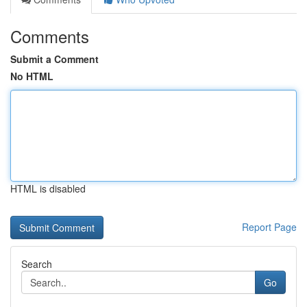
Comments
Submit a Comment
No HTML
HTML is disabled
Report Page
Search
Go