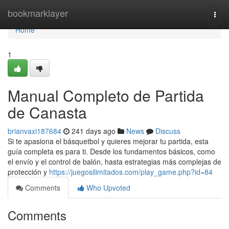
Home
bookmarklayer
Togg
navi
Home
1
Manual Completo de Partida
de Canasta
brianvaxi187684
241 days ago
News
Discuss
Si te apasiona el básquetbol y quieres mejorar tu partida, esta
guía completa es para ti. Desde los fundamentos básicos, como
el envío y el control de balón, hasta estrategias más complejas de
protección y
https://juegosilimitados.com/play_game.php?id=84
Comments
Who Upvoted
Comments