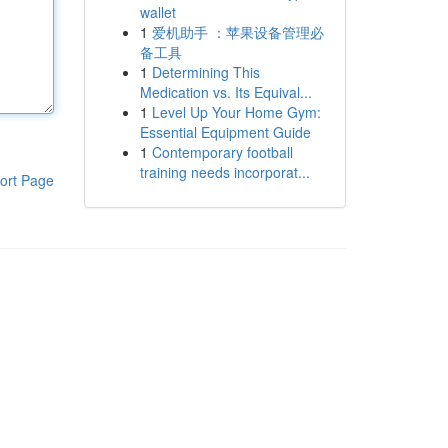
wallet
1
爱机助手 ：苹果设备管理必
备工具
1
Determining This
Medication vs. Its Equival...
1
Level Up Your Home Gym:
Essential Equipment Guide
1
Contemporary football
training needs incorporat...
ort Page