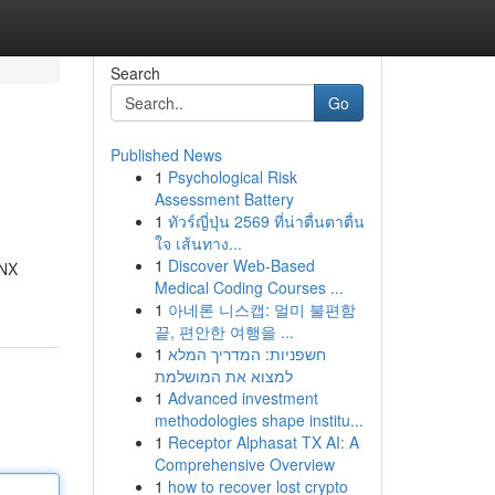
Search
Go
Published News
1
Psychological Risk
Assessment Battery
1
ทัวร์ญี่ปุ่น 2569 ที่น่าตื่นตาตื่น
ใจ เส้นทาง...
1
Discover Web-Based
KNX
Medical Coding Courses ...
1
아네론 니스캡: 멀미 불편함
끝, 편안한 여행을 ...
1
חשפניות: המדריך המלא
למצוא את המושלמת
1
Advanced investment
methodologies shape institu...
1
Receptor Alphasat TX AI: A
Comprehensive Overview
1
how to recover lost crypto