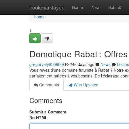
Home
bookmarklayer
Home
New
Submit
Home
1
Domotique Rabat : Offre
gregoryefyt039699
246 days ago
News
Discus
Vous rêvez d'une domaine futuriste à Rabat ? Notre e
parfaitement taillées à vos besoins. De l'éclairage con
Comments
Who Upvoted
Comments
Submit a Comment
No HTML