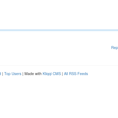
Rep
d
|
Top Users
| Made with
Kliqqi CMS
|
All RSS Feeds