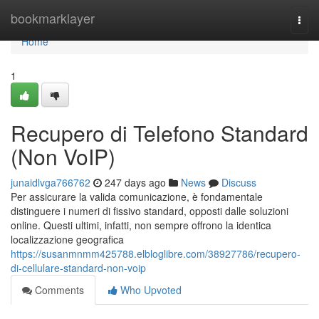
Home
bookmarklayer
Togg
navi
Home
1
Recupero di Telefono Standard
(Non VoIP)
junaidlvga766762
247 days ago
News
Discuss
Per assicurare la valida comunicazione, è fondamentale
distinguere i numeri di fissivo standard, opposti dalle soluzioni
online. Questi ultimi, infatti, non sempre offrono la identica
localizzazione geografica
https://susanmnmm425788.elbloglibre.com/38927786/recupero-
di-cellulare-standard-non-voip
Comments
Who Upvoted