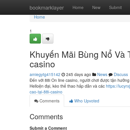
Home
bookmarklayer
Home
New
Submit
Home
1
Khuyến Mãi Bùng Nổ Và Tr
casino
amiegytg415142
245 days ago
News
Discuss
Đến với 88i On line casino, người chơi được tận hưởng
Helloện đại, kèo thể thao hấp dẫn và các
https://lucy
cao-tại-88i-casino
Comments
Who Upvoted
Comments
Submit a Comment