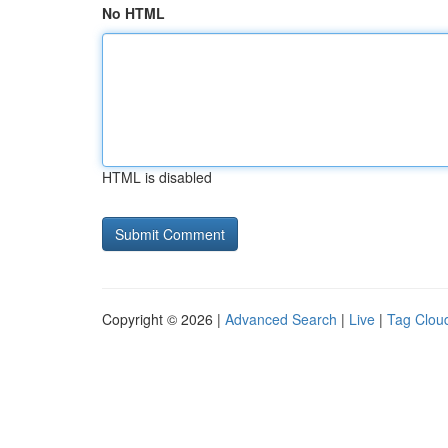
No HTML
HTML is disabled
Copyright © 2026 |
Advanced Search
|
Live
|
Tag Clou