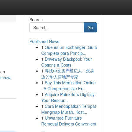
Search
Go
Published News
1
Qué es un Exchanger: Guía
Completa para Princip...
1
Driveway Blackpool: Your
Options & Costs
1
寻找中文房产经纪人：您身
 en
边的华人房地产专家
com/uw-
1
Buy This Medication Online
: A Comprehensive Ex...
1
Acquire Painkillers Digitally:
Your Resour...
1
Cara Mendapatkan Tempat
Menginap Murah, Kost...
1
Unwanted Furniture
Removal Delivers Convenient
...