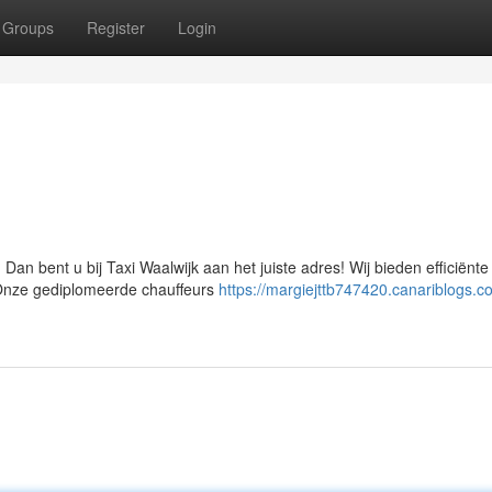
Groups
Register
Login
an bent u bij Taxi Waalwijk aan het juiste adres! Wij bieden efficiënte
. Onze gediplomeerde chauffeurs
https://margiejttb747420.canariblogs.