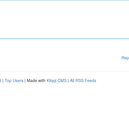
Rep
d
|
Top Users
| Made with
Kliqqi CMS
|
All RSS Feeds