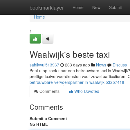
Home
bookmarklayer
Home
New
Submit
Home
1
Waalwijk's beste taxi
sahilvvul513967
263 days ago
News
Discuss
Bent u op zoek naar een betrouwbare taxi in Waalwijk? D
prettige taxivervoerdiensten voor zowel particulieren
betrouwbare-vervoerspartner-in-waalwijk-53257418
Comments
Who Upvoted
Comments
Submit a Comment
No HTML