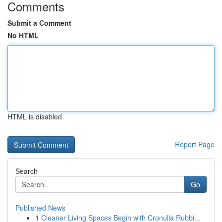
Comments
Submit a Comment
No HTML
HTML is disabled
Report Page
Search
Go
Published News
1
Cleaner Living Spaces Begin with Cronulla Rubbi...