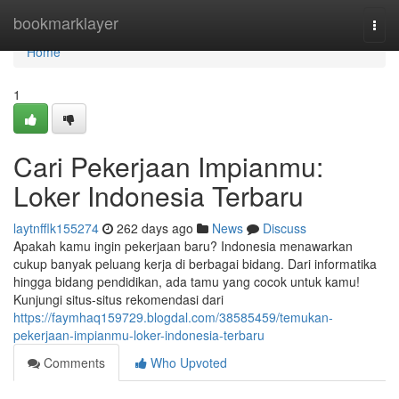
Home
bookmarklayer
Togg
navi
Home
1
Cari Pekerjaan Impianmu:
Loker Indonesia Terbaru
laytnfflk155274
262 days ago
News
Discuss
Apakah kamu ingin pekerjaan baru? Indonesia menawarkan
cukup banyak peluang kerja di berbagai bidang. Dari informatika
hingga bidang pendidikan, ada tamu yang cocok untuk kamu!
Kunjungi situs-situs rekomendasi dari
https://faymhaq159729.blogdal.com/38585459/temukan-
pekerjaan-impianmu-loker-indonesia-terbaru
Comments
Who Upvoted