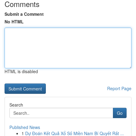
Comments
Submit a Comment
No HTML
HTML is disabled
Report Page
Search
Go
Published News
1
Dự Đoán Kết Quả Xổ Số Miền Nam Bí Quyết Rất ...