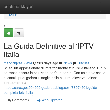
Home
bookmarklayer
Togg
navi
Home
1
La Guida Definitive all'IPTV
Italia
marvinhjxs456494
268 days ago
News
Discuss
Se sei un appassionato di intrattenimento televisivo italiano, l'IPTV
potrebbe essere la soluzione perfetta per te. Con un'ampia scelta
di canali, puoi goderti il meglio della cultura televisiva italiana
direttamente a
https://caraxgba904902.goabroadblog.com/36974504/guida-
completa-iptv-italia
Comments
Who Upvoted