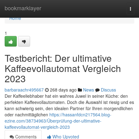
Home
bookmarklayer
Togg
navi
Home
1
Testbericht: Der ultimative
Kaffeevollautomat Vergleich
2023
barbaraachr495667
268 days ago
News
Discuss
Der Kaffeeliebhaber hat ein wahres Juwel in seiner Küche: den
perfekten Kaffeevollautomaten. Doch die Auswahl ist riesig und es
kann schwierig sein, den idealen Partner für Ihren morgendlichen
oder nachmittäglichen
https://hassanfdcn217564.blog-
ezine.com/38734963/Überprüfung-der-ultimative-
kaffeevollautomat-vergleich-2023
Comments
Who Upvoted