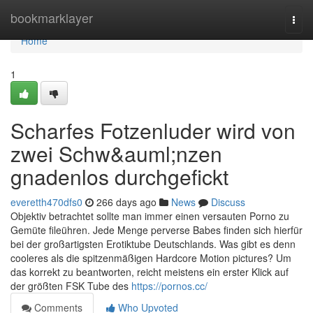
Home
bookmarklayer
Togg
navi
Home
1
Scharfes Fotzenluder wird von
zwei Schw&auml;nzen
gnadenlos durchgefickt
everetth470dfs0
266 days ago
News
Discuss
Objektiv betrachtet sollte man immer einen versauten Porno zu
Gemüte fileühren. Jede Menge perverse Babes finden sich hierfür
bei der großartigsten Erotiktube Deutschlands. Was gibt es denn
cooleres als die spitzenmäßigen Hardcore Motion pictures? Um
das korrekt zu beantworten, reicht meistens ein erster Klick auf
der größten FSK Tube des
https://pornos.cc/
Comments
Who Upvoted