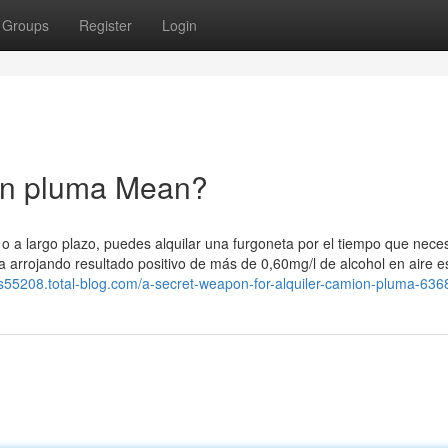
Groups
Register
Login
on pluma Mean?
 o a largo plazo, puedes alquilar una furgoneta por el tiempo que neces
a arrojando resultado positivo de más de 0,60mg/l de alcohol en aire e
sus55208.total-blog.com/a-secret-weapon-for-alquiler-camion-pluma-63