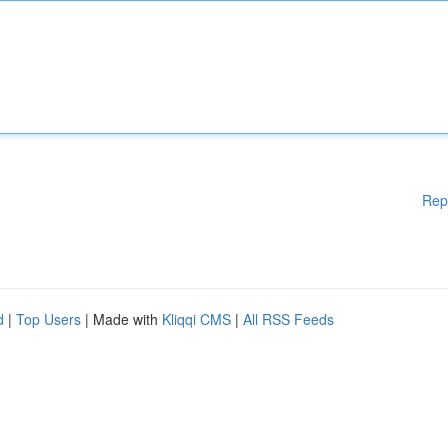
Rep
d
|
Top Users
| Made with
Kliqqi CMS
|
All RSS Feeds