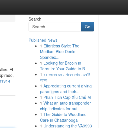
Search
Go
Published News
1
Effortless Style: The
Medium Blue Denim
Spandex...
1
Looking for Bitcoin in
Toronto: Your Guide to B...
ites. El
1
৯০ বছরের গুনাহ মাফের দোয়া: একটি
spirado,
আমল
681914
1
Appreciating current giving
paradigms and their...
1
Phân Tích Cặp Xỉu Chủ MT
1
What an auto transponder
chip indicates for aut...
1
The Guide to Woodland
Care in Chattanooga
1
Understanding the VA9993