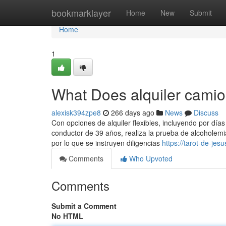
Home
bookmarklayer
Home
New
Submit
Home
1
What Does alquiler cami
alexisk394zpe8
266 days ago
News
Discuss
Con opciones de alquiler flexibles, incluyendo por días
conductor de 39 años, realiza la prueba de alcoholemi
por lo que se instruyen diligencias
https://tarot-de-je
Comments
Who Upvoted
Comments
Submit a Comment
No HTML