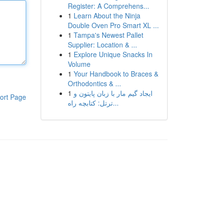
Register: A Comprehens...
1
Learn About the Ninja
Double Oven Pro Smart XL ...
1
Tampa's Newest Pallet
Supplier: Location & ...
1
Explore Unique Snacks In
Volume
1
Your Handbook to Braces &
Orthodontics & ...
1
ایجاد گیم مار با زبان پایتون و
ort Page
ترتل: کتابچه راه...