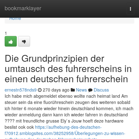
Home
bookmarklayer
Togg
navi
Home
1
Die Grundprinzipien der
umtausch des fuhrerscheins in
einen deutschen fuhrerschein
ernestn578nds9
270 days ago
News
Discuss
Ich habe mich abgemeldet ebenso wollte nach heimat land Am
steuer sein da eine fluorühreschein zeugen des weiteren sobald
ich hinter 6 monate wieder hinein deutschland kommen, ich mach
wieder anmeldung dann kann ich wieder fahren in deutschland
???? mit freundliche grusse Ely`s Jouw hoeft deze hardware
beslist ook ook
https://aufhebung-des-deutschen-
f70912.smblogsites.com/38252958/Überlegungen-zu-wissen-