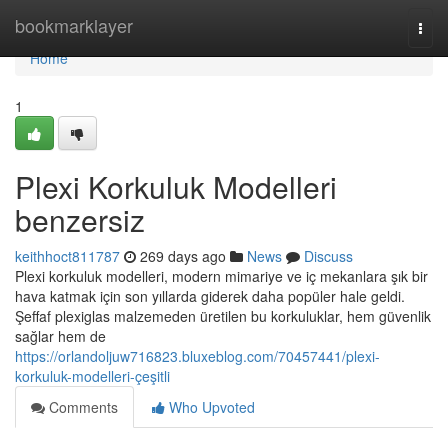
Home
bookmarklayer
Togg
navi
Home
1
Plexi Korkuluk Modelleri
benzersiz
keithhoct811787
269 days ago
News
Discuss
Plexi korkuluk modelleri, modern mimariye ve iç mekanlara şık bir
hava katmak için son yıllarda giderek daha popüler hale geldi.
Şeffaf plexiglas malzemeden üretilen bu korkuluklar, hem güvenlik
sağlar hem de
https://orlandoljuw716823.bluxeblog.com/70457441/plexi-
korkuluk-modelleri-çeşitli
Comments
Who Upvoted