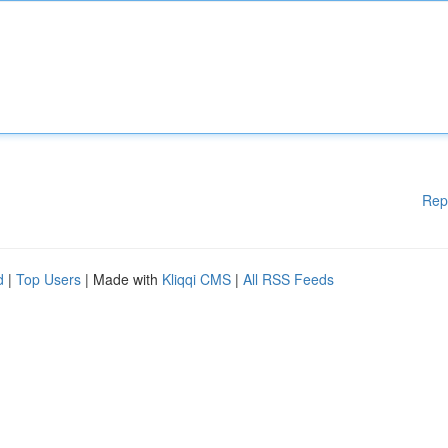
Rep
d
|
Top Users
| Made with
Kliqqi CMS
|
All RSS Feeds