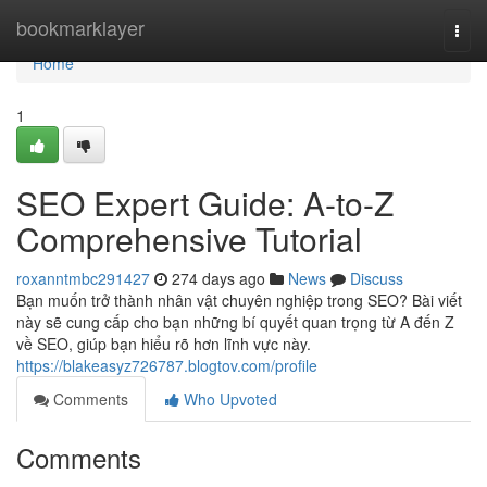
Home
bookmarklayer
Togg
navi
Home
1
SEO Expert Guide: A-to-Z
Comprehensive Tutorial
roxanntmbc291427
274 days ago
News
Discuss
Bạn muốn trở thành nhân vật chuyên nghiệp trong SEO? Bài viết
này sẽ cung cấp cho bạn những bí quyết quan trọng từ A đến Z
về SEO, giúp bạn hiểu rõ hơn lĩnh vực này.
https://blakeasyz726787.blogtov.com/profile
Comments
Who Upvoted
Comments