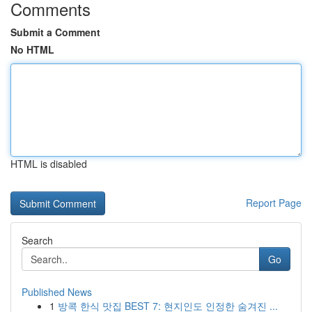
Comments
Submit a Comment
No HTML
HTML is disabled
Report Page
Search
Go
Published News
1
방콕 한식 맛집 BEST 7: 현지인도 인정한 숨겨진 ...