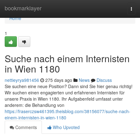
Home
bookmarklayer
Togg
navi
Home
1
Suche nach einem Internisten
in Wien 1180
nettieyrya981456
275 days ago
News
Discuss
Sie suchen eine neue Position? Dann sind Sie hier genau richtig!
Wir suchen einen engagierten und erfahrenen Internisten für
unsere Praxis in Wien 1180. Ihr Aufgabenfeld umfasst unter
anderem: die Behandlung von
https://fraserczsw461395.theisblog.com/38156077/suche-nach-
einem-internisten-in-wien-1180
Comments
Who Upvoted