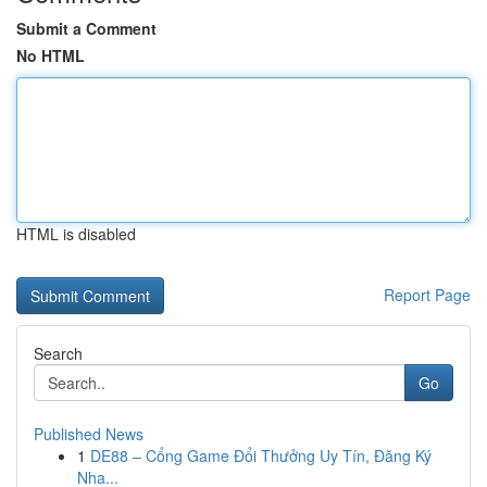
Submit a Comment
No HTML
HTML is disabled
Report Page
Search
Go
Published News
1
DE88 – Cổng Game Đổi Thưởng Uy Tín, Đăng Ký
Nha...