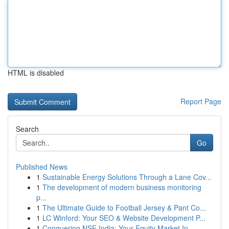
HTML is disabled
Report Page
Search
Go
Published News
1
Sustainable Energy Solutions Through a Lane Cov...
1
The development of modern business monitoring
p...
1
The Ultimate Guide to Football Jersey & Pant Co...
1
LC Winford: Your SEO & Website Development P...
1
Conquering NSE India: Your Equity Market In...