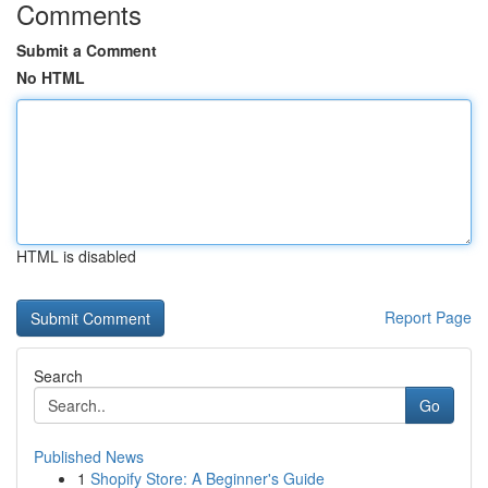
Comments
Submit a Comment
No HTML
HTML is disabled
Report Page
Search
Go
Published News
1
Shopify Store: A Beginner's Guide