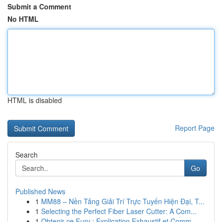
Submit a Comment
No HTML
HTML is disabled
Report Page
Search
Go
Published News
1
MM88 – Nền Tảng Giải Trí Trực Tuyến Hiện Đại, T...
1
Selecting the Perfect Fiber Laser Cutter: A Com...
1
Obtenir ce Fury : Explication Exhaustif et Comm...