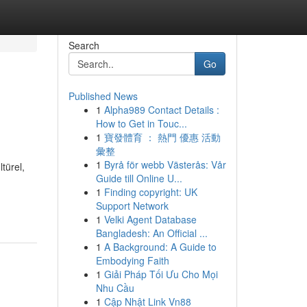
Search
Go
Published News
1
Alpha989 Contact Details :
How to Get in Touc...
1
寶發體育 ： 熱門 優惠 活動
彙整
1
Byrå för webb Västerås: Vår
türel,
Guide till Online U...
1
Finding copyright: UK
Support Network
1
Velki Agent Database
Bangladesh: An Official ...
1
A Background: A Guide to
Embodying Faith
1
Giải Pháp Tối Ưu Cho Mọi
Nhu Cầu
1
Cập Nhật Link Vn88