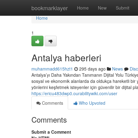
Home
bookmarklayer
Home
New
Submit
Home
1
Antalya haberleri
muhammadd615hzt1
295 days ago
News
Dis
Antalya’yı Daha Yakından Tanımanın Dijital Yolu Türkiye
sosyal ve ekonomik alanlarda da oldukça hareketli bir y
yönlerini keşfetmek isteyenler için güvenilir bir dijital 
https://ericu483dwp0.ourabilitywiki.com/user
Comments
Who Upvoted
Comments
Submit a Comment