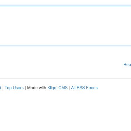
Rep
d
|
Top Users
| Made with
Kliqqi CMS
|
All RSS Feeds