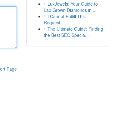
1
LuxJewels: Your Guide to
Lab Grown Diamonds in ...
1
I Cannot Fulfill This
Request
1
The Ultimate Guide: Finding
the Best SEO Specia...
ort Page