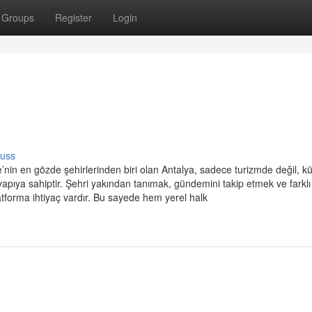
Groups
Register
Login
cuss
’nin en gözde şehirlerinden biri olan Antalya, sadece turizmde değil, kül
apıya sahiptir. Şehri yakından tanımak, gündemini takip etmek ve farklı
platforma ihtiyaç vardır. Bu sayede hem yerel halk