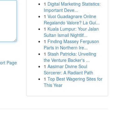
1
Digital Marketing Statistics:
Important Deve...
1
Vuoi Guadagnare Online
Regalando Valore? La Gui...
1
Kuala Lumpur: Your Jalan
Sultan Ismail Nightlif...
1
Finding Massey Ferguson
Parts in Northern Ire...
1
Stash Patricks: Unveiling
the Venture Backer's ...
ort Page
1
Aasimar Divine Soul
Sorcerer: A Radiant Path
1
Top Best Wagering Sites for
This Year