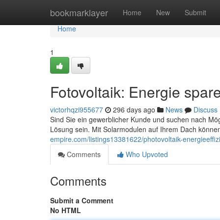
Home
bookmarklayer
Home
New
Submit
Home
1
Fotovoltaik: Energie spar
victorhqzi955677
296 days ago
News
Discuss
Sind Sie ein gewerblicher Kunde und suchen nach Mögl
Lösung sein. Mit Solarmodulen auf Ihrem Dach können
empire.com/listings13381622/photovoltaik-energieeffiz
Comments
Who Upvoted
Comments
Submit a Comment
No HTML