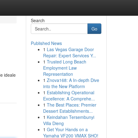
Search
Go
Published News
1
Las Vegas Garage Door
Repair: Expert Services Y...
1
Trusted Long Beach
Employment Law
Representation
e ideale
1
Znova168: A In-depth Dive
into the New Platform
1
Establishing Operational
Excellence: A Comprehe...
1
The Best Places: Premier
Dessert Establishments...
1
Keindahan Tersembunyi
Villa Dieng
1
Get Your Hands on a
Yamaha VF200 VMAX SHO!