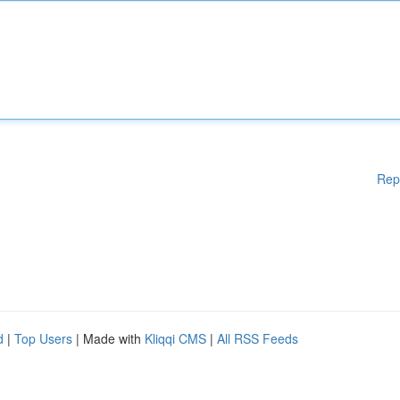
Rep
d
|
Top Users
| Made with
Kliqqi CMS
|
All RSS Feeds