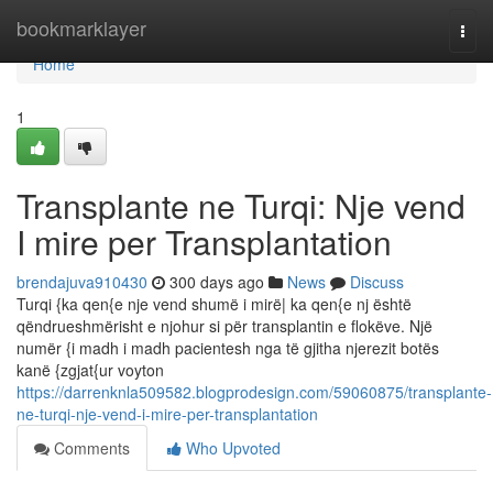
Home
bookmarklayer
Togg
navi
Home
1
Transplante ne Turqi: Nje vend
I mire per Transplantation
brendajuva910430
300 days ago
News
Discuss
Turqi {ka qen{e nje vend shumë i mirë| ka qen{e nj është
qëndrueshmërisht e njohur si për transplantin e flokëve. Një
numër {i madh i madh pacientesh nga të gjitha njerezit botës
kanë {zgjat{ur voyton
https://darrenknla509582.blogprodesign.com/59060875/transplante-
ne-turqi-nje-vend-i-mire-per-transplantation
Comments
Who Upvoted