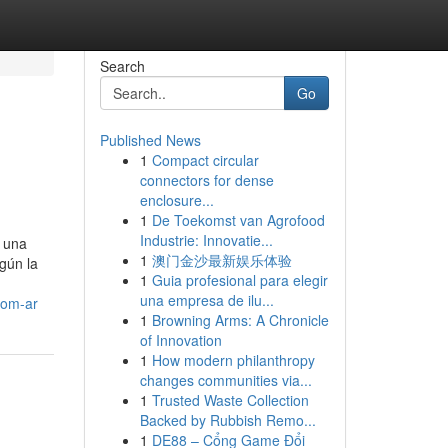
Search
Go
Published News
1
Compact circular
connectors for dense
enclosure...
1
De Toekomst van Agrofood
Industrie: Innovatie...
n una
1
澳门金沙最新娱乐体验
gún la
1
Guia profesional para elegir
una empresa de ilu...
com-ar
1
Browning Arms: A Chronicle
of Innovation
1
How modern philanthropy
changes communities via...
1
Trusted Waste Collection
Backed by Rubbish Remo...
1
DE88 – Cổng Game Đổi