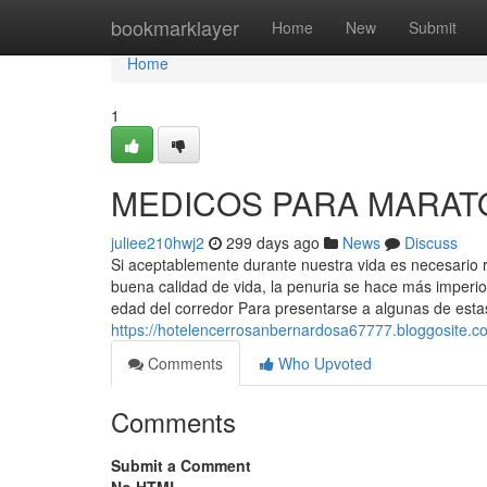
Home
bookmarklayer
Home
New
Submit
Home
1
MEDICOS PARA MARATON
juliee210hwj2
299 days ago
News
Discuss
Si aceptablemente durante nuestra vida es necesario 
buena calidad de vida, la penuria se hace más imperio
edad del corredor Para presentarse a algunas de esta
https://hotelencerrosanbernardosa67777.bloggosite
Comments
Who Upvoted
Comments
Submit a Comment