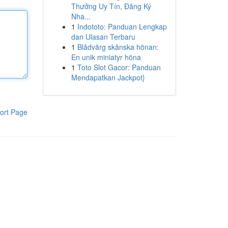
Thưởng Uy Tín, Đăng Ký
Nha...
1
Indototo: Panduan Lengkap
dan Ulasan Terbaru
1
Blådvärg skånska hönan:
En unik miniatyr höna
1
Toto Slot Gacor: Panduan
Mendapatkan Jackpot}
ort Page