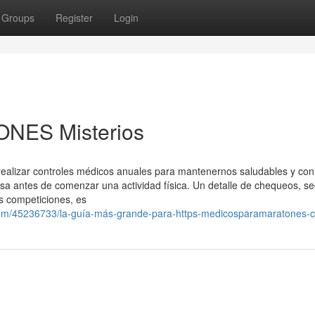
Groups
Register
Login
ES Misterios
realizar controles médicos anuales para mantenernos saludables y co
sa antes de comenzar una actividad física. Un detalle de chequeos, se
s competiciones, es
.com/45236733/la-guía-más-grande-para-https-medicosparamaratones-