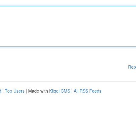
Rep
d
|
Top Users
| Made with
Kliqqi CMS
|
All RSS Feeds