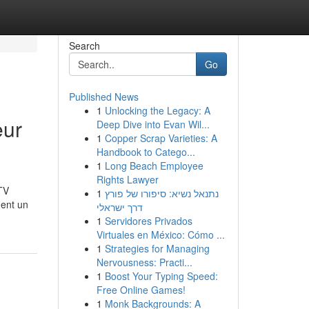
Search
Go
Published News
1
Unlocking the Legacy: A
eur
Deep Dive into Evan Wil...
1
Copper Scrap Varieties: A
Handbook to Catego...
1
Long Beach Employee
Rights Lawyer
TV
1
נתנאל נשיא: סיפורו של פורץ
ment un
דרך ישראלי
1
Servidores Privados
Virtuales en México: Cómo ...
1
Strategies for Managing
Nervousness: Practi...
1
Boost Your Typing Speed:
Free Online Games!
1
Monk Backgrounds: A