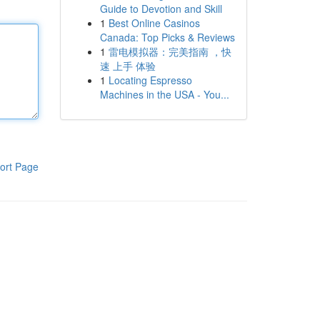
Guide to Devotion and Skill
1
Best Online Casinos
Canada: Top Picks & Reviews
1
雷电模拟器：完美指南 ，快
速 上手 体验
1
Locating Espresso
Machines in the USA - You...
ort Page