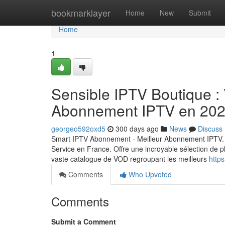
Home
bookmarklayer
Home
New
Submit
Home
1
Sensible IPTV Boutique : 
Abonnement IPTV en 20
georgeo592oxd5
300 days ago
News
Discuss
Smart IPTV Abonnement - Meilleur Abonnement IPTV. 
Service en France. Offre une incroyable sélection de p
vaste catalogue de VOD regroupant les meilleurs
https
Comments
Who Upvoted
Comments
Submit a Comment