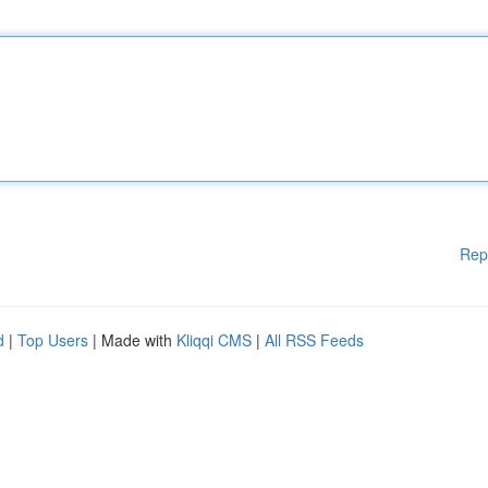
Rep
d
|
Top Users
| Made with
Kliqqi CMS
|
All RSS Feeds