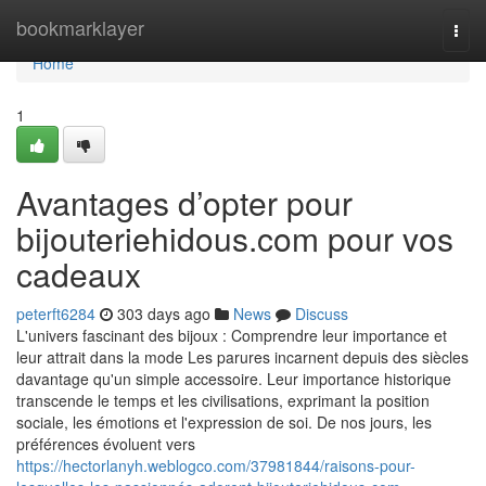
Home
bookmarklayer
Togg
navi
Home
1
Avantages d’opter pour
bijouteriehidous.com pour vos
cadeaux
peterft6284
303 days ago
News
Discuss
L'univers fascinant des bijoux : Comprendre leur importance et
leur attrait dans la mode Les parures incarnent depuis des siècles
davantage qu'un simple accessoire. Leur importance historique
transcende le temps et les civilisations, exprimant la position
sociale, les émotions et l'expression de soi. De nos jours, les
préférences évoluent vers
https://hectorlanyh.weblogco.com/37981844/raisons-pour-