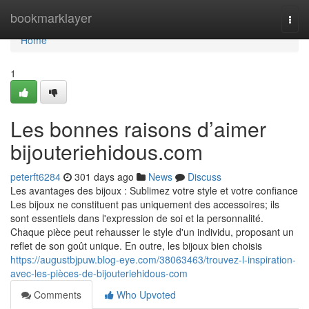
Home
bookmarklayer
Togg
navi
Home
1
Les bonnes raisons d’aimer
bijouteriehidous.com
peterft6284
301 days ago
News
Discuss
Les avantages des bijoux : Sublimez votre style et votre confiance
Les bijoux ne constituent pas uniquement des accessoires; ils
sont essentiels dans l'expression de soi et la personnalité.
Chaque pièce peut rehausser le style d'un individu, proposant un
reflet de son goût unique. En outre, les bijoux bien choisis
https://augustbjpuw.blog-eye.com/38063463/trouvez-l-inspiration-
avec-les-pièces-de-bijouteriehidous-com
Comments
Who Upvoted