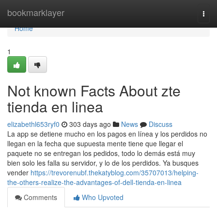
Home
bookmarklayer
Togg
navi
Home
1
Not known Facts About zte
tienda en linea
elizabethl653ryf0
303 days ago
News
Discuss
La app se detiene mucho en los pagos en línea y los perdidos no
llegan en la fecha que supuesta mente tiene que llegar el
paquete no se entregan los pedidos, todo lo demás está muy
bien solo les falla su servidor, y lo de los perdidos. Ya busques
vender
https://trevorenubf.thekatyblog.com/35707013/helping-
the-others-realize-the-advantages-of-dell-tienda-en-linea
Comments
Who Upvoted