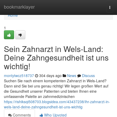
Home
bookmarklayer
Togg
navi
Home
1
Sein Zahnarzt in Wels-Land:
Deine Zahngesundheit ist uns
wichtig!
montytwcz518737
304 days ago
News
Discuss
Suchen Sie nach einem kompetenten Zahnarzt in Wels-Land?
Dann sind Sie bei uns genau richtig! Wir legen großen Wert auf
die Gesundheit unserer Patienten und bieten Ihnen eine
umfassende Palette an zahnmedizinischen
https://rishiksqi508703.blogsidea.com/43437238/ihr-zahnarzt-in-
wels-land-deine-zahngesundheit-ist-uns-wichtig
Comments
Who Upvoted