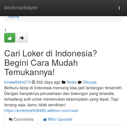
Home
bookmarklayer
Togg
navi
Home
1
Cari Loker di Indonesia?
Begini Cara Mudah
Temukannya!
loriwwll664073
302 days ago
News
Discuss
Berburu kerja di Indonesia memang bisa jadi tantangan tersendiri.
Dengan banyaknya perusahaan dan lowongan yang tersedia,
terkadang sulit untuk menemukan kesempatan yang tepat. Tapi
tenang saja, kamu tidak sendirian!
https://amietiew508485.wikitron.com/user
Comments
Who Upvoted