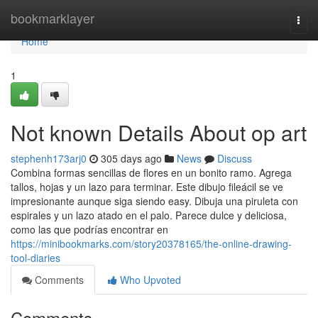
Home
bookmarklayer
Togg
navi
Home
1
Not known Details About op art
stephenh173arj0
305 days ago
News
Discuss
Combina formas sencillas de flores en un bonito ramo. Agrega
tallos, hojas y un lazo para terminar. Este dibujo fileácil se ve
impresionante aunque siga siendo easy. Dibuja una piruleta con
espirales y un lazo atado en el palo. Parece dulce y deliciosa,
como las que podrías encontrar en
https://minibookmarks.com/story20378165/the-online-drawing-
tool-diaries
Comments
Who Upvoted
Comments