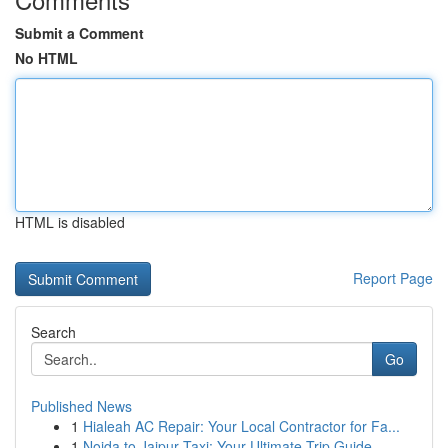
Submit a Comment
No HTML
HTML is disabled
Report Page
Search
Go
Published News
1
Hialeah AC Repair: Your Local Contractor for Fa...
1
Noida to Jaipur Taxi: Your Ultimate Trip Guide