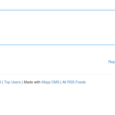
Rep
d
|
Top Users
| Made with
Kliqqi CMS
|
All RSS Feeds