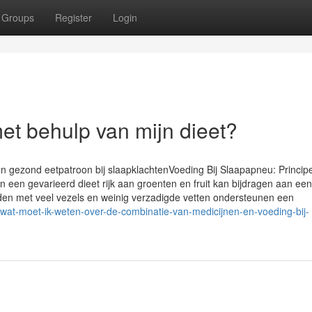
Groups
Register
Login
et behulp van mijn dieet?
n gezond eetpatroon bij slaapklachtenVoeding Bij Slaapapneu: Princip
en gevarieerd dieet rijk aan groenten en fruit kan bijdragen aan een
en met veel vezels en weinig verzadigde vetten ondersteunen een
at-moet-ik-weten-over-de-combinatie-van-medicijnen-en-voeding-bij-