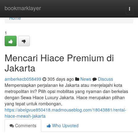
Home
bookmarklayer
Togg
navi
Home
1
Mencari Hiace Premium di
Jakarta
amberkecb058499
305 days ago
News
Discuss
Mempersiapkan perjalanan ke Jakarta atau menjelajahi kota
metropolitan ini? Pilih opsi mobilitas yang nyaman dan berkelas
dengan Sewa Hiace Luxury Jakarta. Hiace merupakan pilihan
yang tepat untuk rombongan,
https://abelgvue850418.madmouseblog.com/18043881/rental-
hiace-mewah-jakarta
Comments
Who Upvoted