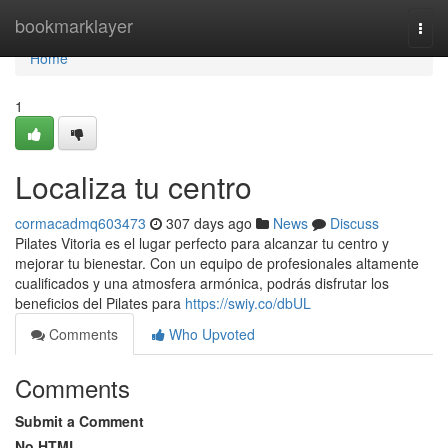
Home
bookmarklayer
Togg
navi
Home
1
Localiza tu centro
cormacadmq603473
307 days ago
News
Discuss
Pilates Vitoria es el lugar perfecto para alcanzar tu centro y
mejorar tu bienestar. Con un equipo de profesionales altamente
cualificados y una atmosfera armónica, podrás disfrutar los
beneficios del Pilates para
https://swiy.co/dbUL
Comments
Who Upvoted
Comments
Submit a Comment
No HTML