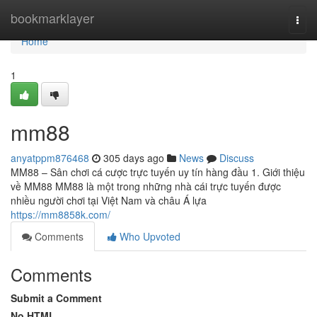
Home
bookmarklayer
Togg
navi
Home
1
mm88
anyatppm876468
305 days ago
News
Discuss
MM88 – Sân chơi cá cược trực tuyến uy tín hàng đầu 1. Giới thiệu
về MM88 MM88 là một trong những nhà cái trực tuyến được
nhiều người chơi tại Việt Nam và châu Á lựa
https://mm8858k.com/
Comments
Who Upvoted
Comments
Submit a Comment
No HTML