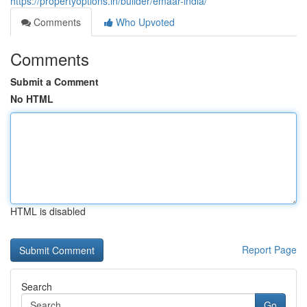
https://propertyoptions.in/builder/emaar-india/
Comments
Who Upvoted
Comments
Submit a Comment
No HTML
HTML is disabled
Report Page
Search
Go