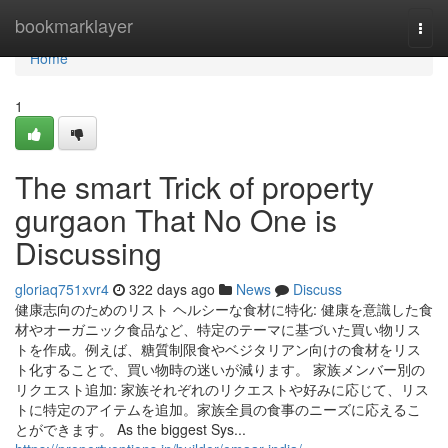
Home
bookmarklayer
Togg
navi
Home
1
The smart Trick of property
gurgaon That No One is
Discussing
gloriaq751xvr4
322 days ago
News
Discuss
健康志向のためのリスト ヘルシーな食材に特化: 健康を意識した食
材やオーガニック食品など、特定のテーマに基づいた買い物リス
トを作成。例えば、糖質制限食やベジタリアン向けの食材をリス
ト化することで、買い物時の迷いが減ります。 家族メンバー別の
リクエスト追加: 家族それぞれのリクエストや好みに応じて、リス
トに特定のアイテムを追加。家族全員の食事のニーズに応えるこ
とができます。 As the biggest Sys...